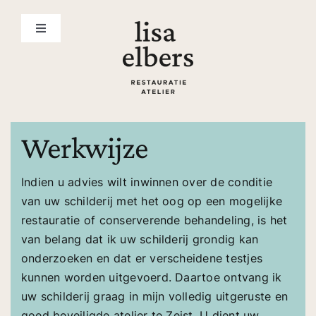
Ga
naar
Toggle
inhoud
Navigation
home
over mij
Werkwijze
werkwijze
Indien u advies wilt inwinnen over de conditie
van uw schilderij met het oog op een mogelijke
werkzaamheden
restauratie of conserverende behandeling, is het
van belang dat ik uw schilderij grondig kan
restauratie voorbeelden
onderzoeken en dat er verscheidene testjes
kunnen worden uitgevoerd. Daartoe ontvang ik
uw schilderij graag in mijn volledig uitgeruste en
diensten
goed beveiligde atelier te Zeist. U dient uw