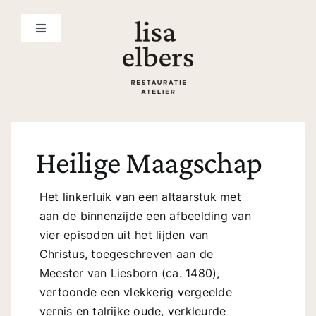
Ga
naar
Toggle
inhoud
Navigation
home
over mij
Heilige Maagschap
werkwijze
Het linkerluik van een altaarstuk met
werkzaamheden
aan de binnenzijde een afbeelding van
vier episoden uit het lijden van
restauratie voorbeelden
Christus, toegeschreven aan de
Meester van Liesborn (ca. 1480),
vertoonde een vlekkerig vergeelde
diensten
vernis en talrijke oude, verkleurde