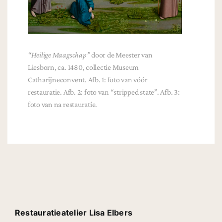
“Heilige Maagschap”
door de Meester van
Liesborn, ca. 1480, collectie Museum
Catharijneconvent. Afb. 1: foto van vóór
restauratie. Afb. 2: foto van “stripped state”. Afb. 3:
foto van na restauratie.
Restauratieatelier Lisa Elbers