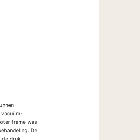
kunnen
n vacuüm-
groter frame was
behandeling. De
t de druk