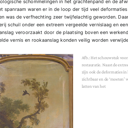
tologische schommelingen in het grachtenpand en de af
et spanraam waren er in de loop der tijd veel deformaties
en was de verfhechting zeer twijfelachtig geworden. Daar
erij schuil onder een extreem vergeelde vernislaag en een
anslag veroorzaakt door de plaatsing boven een werken
elde vernis en rookaanslag konden veilig worden verwijde
Afb.: Het schouwstuk voor
restauratie. Naast de extr
zijn ook de deformaties in
zichtbaar en de ‘moeten’ 
latten van het