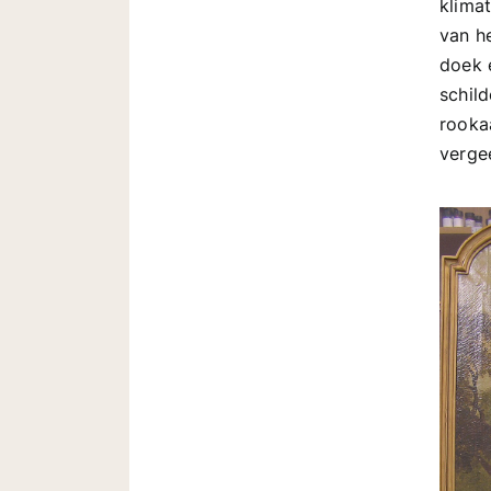
klima
van h
doek 
schild
rooka
verge