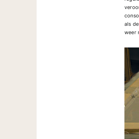
veroo
conso
als d
weer 