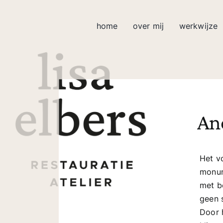
Ga
naar
home
over mij
werkwijze
inhoud
An
Het v
monum
met b
geen 
Door 