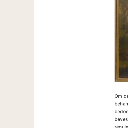
Om de
behan
bedoe
beves
regul