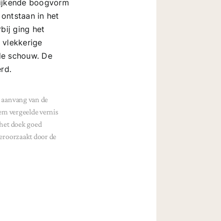
wijkende boogvorm
 ontstaan in het
bij ging het
 vlekkerige
de schouw. De
rd.
 aanvang van de
eem vergeelde vernis
 het doek goed
veroorzaakt door de